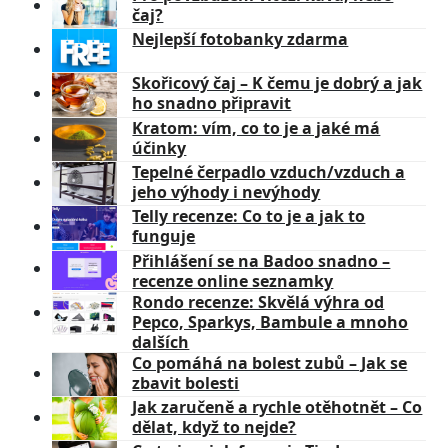
čaj?
Nejlepší fotobanky zdarma
Skořicový čaj – K čemu je dobrý a jak
ho snadno připravit
Kratom: vím, co to je a jaké má
účinky
Tepelné čerpadlo vzduch/vzduch a
jeho výhody i nevýhody
Telly recenze: Co to je a jak to
funguje
Přihlášení se na Badoo snadno –
recenze online seznamky
Rondo recenze: Skvělá výhra od
Pepco, Sparkys, Bambule a mnoho
dalších
Co pomáhá na bolest zubů – Jak se
zbavit bolesti
Jak zaručeně a rychle otěhotnět – Co
dělat, když to nejde?