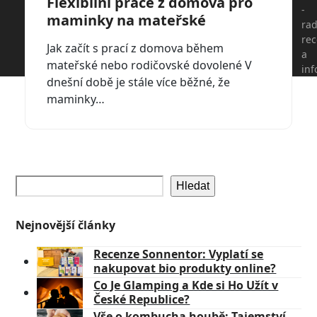
Flexibilní práce z domova pro
-
maminky na mateřské
Flexibilní práce z domova pro maminky na
rad
mateřské
re
Jak začít s prací z domova během
a
mateřské nebo rodičovské dovolené V
in
dnešní době je stále více běžné, že
maminky…
Hledat
Nejnovější články
Recenze Sonnentor: Vyplatí se
nakupovat bio produkty online?
Co Je Glamping a Kde si Ho Užít v
České Republice?
Vše o kombucha houbě: Tajemství