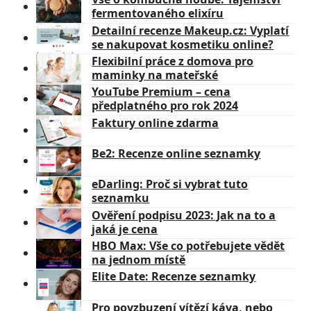
fermentovaného elixíru
Detailní recenze Makeup.cz: Vyplatí
se nakupovat kosmetiku online?
Flexibilní práce z domova pro
maminky na mateřské
YouTube Premium – cena
předplatného pro rok 2024
Faktury online zdarma
Be2: Recenze online seznamky
eDarling: Proč si vybrat tuto
seznamku
Ověření podpisu 2023: Jak na to a
jaká je cena
HBO Max: Vše co potřebujete vědět
na jednom místě
Elite Date: Recenze seznamky
Pro povzbuzení vítězí káva, nebo