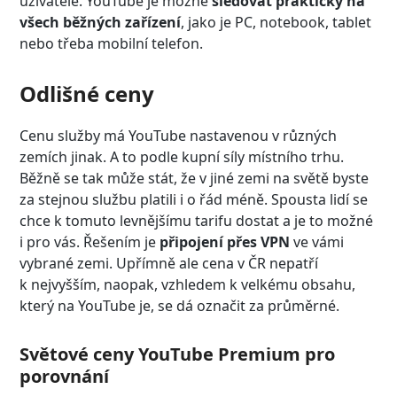
uživatele. YouTube je možné
sledovat prakticky na
všech běžných zařízení
, jako je PC, notebook, tablet
nebo třeba mobilní telefon.
Odlišné ceny
Cenu služby má YouTube nastavenou v různých
zemích jinak. A to podle kupní síly místního trhu.
Běžně se tak může stát, že v jiné zemi na světě byste
za stejnou službu platili i o řád méně. Spousta lidí se
chce k tomuto levnějšímu tarifu dostat a je to možné
i pro vás. Řešením je
připojení přes VPN
ve vámi
vybrané zemi. Upřímně ale cena v ČR nepatří
k nejvyšším, naopak, vzhledem k velkému obsahu,
který na YouTube je, se dá označit za průměrné.
Světové ceny YouTube Premium pro
porovnání