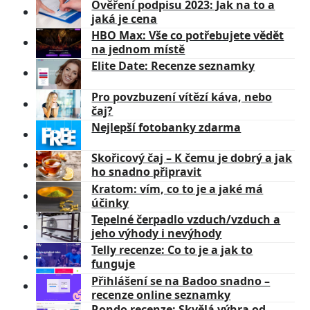
Ověření podpisu 2023: Jak na to a
jaká je cena
HBO Max: Vše co potřebujete vědět
na jednom místě
Elite Date: Recenze seznamky
Pro povzbuzení vítězí káva, nebo
čaj?
Nejlepší fotobanky zdarma
Skořicový čaj – K čemu je dobrý a jak
ho snadno připravit
Kratom: vím, co to je a jaké má
účinky
Tepelné čerpadlo vzduch/vzduch a
jeho výhody i nevýhody
Telly recenze: Co to je a jak to
funguje
Přihlášení se na Badoo snadno –
recenze online seznamky
Rondo recenze: Skvělá výhra od