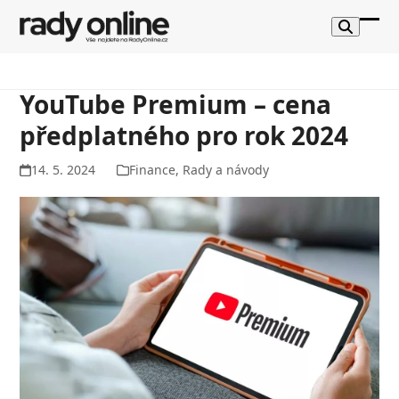
Skip
to
Ope
Clos
content
mob
mob
me
me
YouTube Premium – cena
předplatného pro rok 2024
14. 5. 2024
Finance
,
Rady a návody