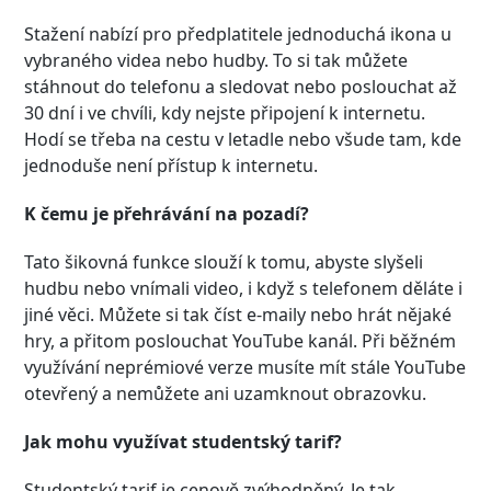
Stažení nabízí pro předplatitele jednoduchá ikona u
vybraného videa nebo hudby. To si tak můžete
stáhnout do telefonu a sledovat nebo poslouchat až
30 dní i ve chvíli, kdy nejste připojení k internetu.
Hodí se třeba na cestu v letadle nebo všude tam, kde
jednoduše není přístup k internetu.
K čemu je přehrávání na pozadí?
Tato šikovná funkce slouží k tomu, abyste slyšeli
hudbu nebo vnímali video, i když s telefonem děláte i
jiné věci. Můžete si tak číst e-maily nebo hrát nějaké
hry, a přitom poslouchat YouTube kanál. Při běžném
využívání neprémiové verze musíte mít stále YouTube
otevřený a nemůžete ani uzamknout obrazovku.
Jak mohu využívat studentský tarif?
Studentský tarif je cenově zvýhodněný. Je tak