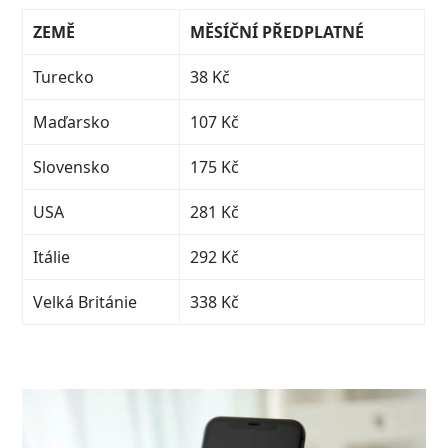
ZEMĚ
MĚSÍČNÍ PŘEDPLATNÉ
Turecko
38 Kč
Maďarsko
107 Kč
Slovensko
175 Kč
USA
281 Kč
Itálie
292 Kč
Velká Británie
338 Kč