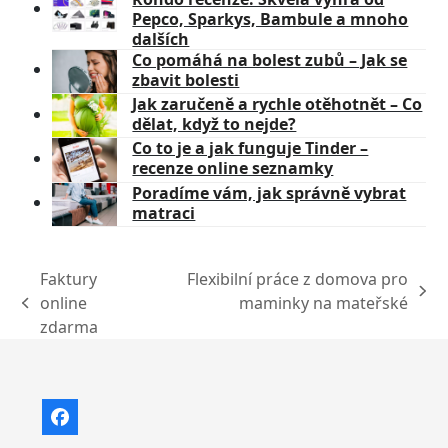
Pepco, Sparkys, Bambule a mnoho
dalších
Co pomáhá na bolest zubů – Jak se
zbavit bolesti
Jak zaručeně a rychle otěhotnět – Co
dělat, když to nejde?
Co to je a jak funguje Tinder –
recenze online seznamky
Poradíme vám, jak správně vybrat
matraci
Faktury
Flexibilní práce z domova pro
next
online
maminky na mateřské
previous
post:
zdarma
post:
Facebook