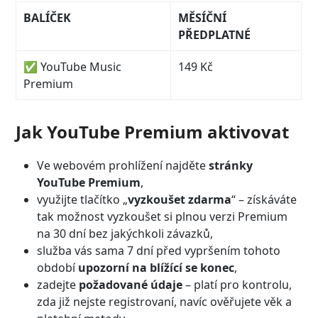
BALÍČEK
MĚSÍČNÍ
PŘEDPLATNÉ
✅
YouTube Music
149 Kč
Premium
Jak YouTube Premium aktivovat
Ve webovém prohlížení najděte
stránky
YouTube Premium
,
využijte tlačítko „
vyzkoušet zdarma
“ – získáváte
tak možnost vyzkoušet si plnou verzi Premium
na 30 dní bez jakýchkoli závazků,
služba vás sama 7 dní před vypršením tohoto
období
upozorní na blížící se konec
,
zadejte
požadované údaje
– platí pro kontrolu,
zda již nejste registrovaní, navíc ověřujete věk a