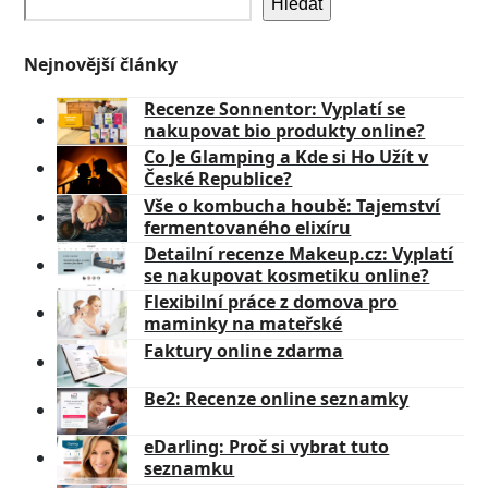
Hledat
Nejnovější články
Recenze Sonnentor: Vyplatí se
nakupovat bio produkty online?
Co Je Glamping a Kde si Ho Užít v
České Republice?
Vše o kombucha houbě: Tajemství
fermentovaného elixíru
Detailní recenze Makeup.cz: Vyplatí
se nakupovat kosmetiku online?
Flexibilní práce z domova pro
maminky na mateřské
Faktury online zdarma
Be2: Recenze online seznamky
eDarling: Proč si vybrat tuto
seznamku