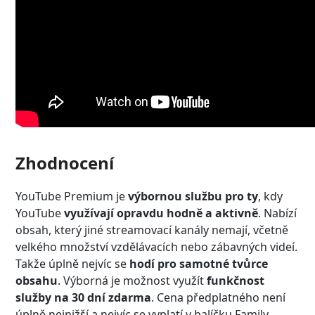
Zhodnocení
YouTube Premium je
výbornou službu pro ty
, kdy
YouTube
využívají opravdu hodně a aktivně
. Nabízí
obsah, který jiné streamovací kanály nemají, včetně
velkého množství vzdělávacích nebo zábavných videí.
Takže úplně nejvíc se
hodí pro samotné tvůrce
obsahu
. Výborná je možnost využít
funkčnost
služby na 30 dní zdarma
. Cena předplatného není
úplně nejnižší a nejvíc se vyplatí v balíčku Family.